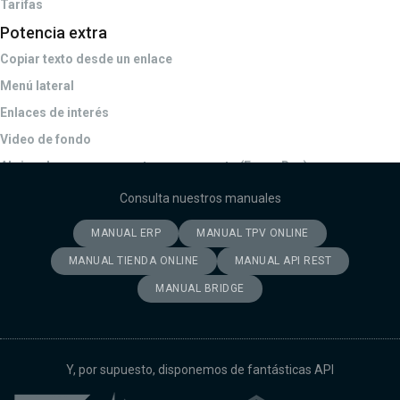
Tarifas
Potencia extra
Copiar texto desde un enlace
Menú lateral
Enlaces de interés
Video de fondo
Abrir enlaces en una ventana emergente (Fancy Box)
Consulta nuestros manuales
MANUAL ERP
MANUAL TPV ONLINE
MANUAL TIENDA ONLINE
MANUAL API REST
MANUAL BRIDGE
Y, por supuesto, disponemos de fantásticas API